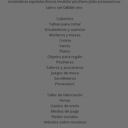
pinchero
ensaladeras
espatulas
llescas
medidor
plato
posavasos
sal
tablas
set
salero
vino
Cubiertos
Tablas para cortar
Ensaladeras y cuencos
Morteros y mazas
Cocina
Vasos
Platos
Objetos para regalo
Pincheros
Saleros y azucareros
Juegos de mesa
Servilleteros
Posavasos
Taller de fabricación
Ferias
Gastos de envío
Medios de pago
Redes sociales
Artículos sobre nosotros