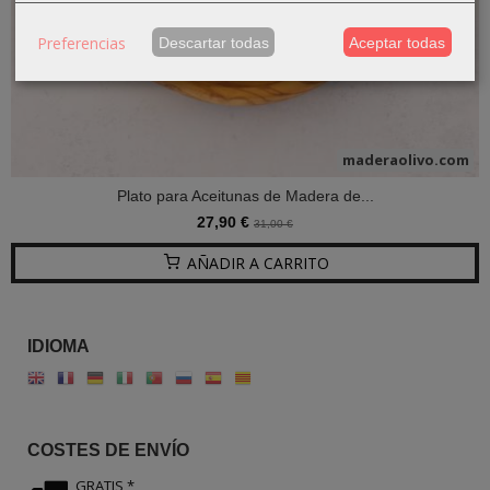
Preferencias
Descartar todas
Aceptar todas
maderaolivo.com
Plato para Aceitunas de Madera de...
27,90 €
31,00 €
AÑADIR A CARRITO
IDIOMA
COSTES DE ENVÍO
GRATIS *