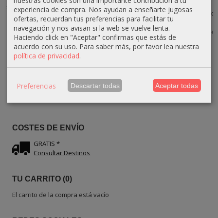
nuestras cookies son una importante contribución a tu
sin agujeros de
Madera de olivo
Madera de olivo
Madera de
experiencia de compra. Nos ayudan a enseñarte jugosas
Madera...
–...
–...
Olivo – Hecho
ofertas, recuerdan tus preferencias para facilitar tu
a...
13,50 €
26,10 €
36,90 €
15,00 €
29,00 €
41,00 €
navegación y nos avisan si la web se vuelve lenta.
17,85 €
21,00 €
Haciendo click en "Aceptar" confirmas que estás de
acuerdo con su uso.
Para saber más, por favor lea nuestra
política de privacidad
.
IDIOMA
Preferencias
Descartar todas
Aceptar todas
COSTES DE ENVÍO
GRATIS *
Consultar Destinos
TU CARRITO (0)
El carrito de la compra está vacío