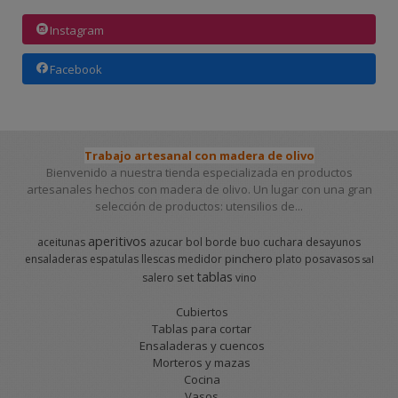
Instagram
Facebook
Trabajo artesanal con madera de olivo
Bienvenido a nuestra tienda especializada en productos
artesanales hechos con madera de olivo. Un lugar con una gran
selección de productos: utensilios de...
aperitivos
aceitunas
azucar
bol
borde
buo
cuchara
desayunos
pinchero
ensaladeras
espatulas
llescas
medidor
plato
posavasos
sal
tablas
set
salero
vino
Cubiertos
Tablas para cortar
Ensaladeras y cuencos
Morteros y mazas
Cocina
Vasos