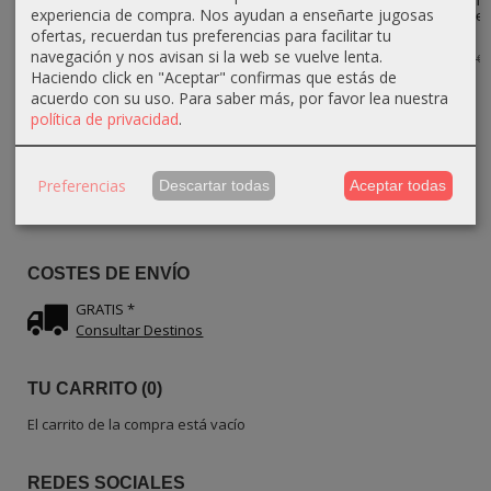
Caja Grande
Caja Mediana
Caja Pequeña
Cajita Pequeña
experiencia de compra. Nos ayudan a enseñarte jugosas
Rayada de
Rayada de
Rayada de
de Madera de
Madera de...
Madera de...
Madera de...
Olivo –...
ofertas, recuerdan tus preferencias para facilitar tu
navegación y nos avisan si la web se vuelve lenta.
18,00 €
15,30 €
13,50 €
15,30 €
20,00 €
17,00 €
15,00 €
17,00 €
Haciendo click en "Aceptar" confirmas que estás de
acuerdo con su uso.
Para saber más, por favor lea nuestra
política de privacidad
.
IDIOMA
Preferencias
Descartar todas
Aceptar todas
COSTES DE ENVÍO
GRATIS *
Consultar Destinos
TU CARRITO (0)
El carrito de la compra está vacío
REDES SOCIALES