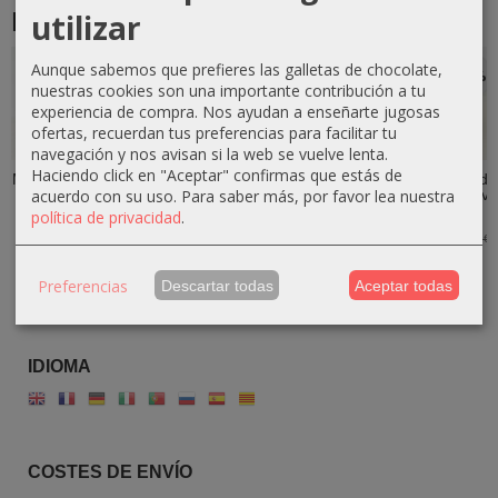
utilizar
Productos Relacionados
Aunque sabemos que prefieres las galletas de chocolate,
-10 %
-10 %
-10 %
-10 %
nuestras cookies son una importante contribución a tu
experiencia de compra. Nos ayudan a enseñarte jugosas
ofertas, recuerdan tus preferencias para facilitar tu
navegación y nos avisan si la web se vuelve lenta.
Haciendo click en "Aceptar" confirmas que estás de
Mortero Rústico
Mortero de
Mortero de
Mortero Liso de
acuerdo con su uso.
Para saber más, por favor lea nuestra
Grande de
Madera de olivo
Madera de olivo
Madera de olivo
Madera de...
con Maza...
con Borde...
con...
política de privacidad
.
34,20 €
50,40 €
50,40 €
36,90 €
38,00 €
56,00 €
56,00 €
41,00 €
Preferencias
Descartar todas
Aceptar todas
IDIOMA
COSTES DE ENVÍO