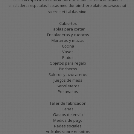
pinchero
ensaladeras
espatulas
llescas
medidor
plato
posavasos
sal
tablas
set
salero
vino
Cubiertos
Tablas para cortar
Ensaladeras y cuencos
Morteros y mazas
Cocina
Vasos
Platos
Objetos para regalo
Pincheros
Saleros y azucareros
Juegos de mesa
Servilleteros
Posavasos
Taller de fabricación
Ferias
Gastos de envío
Medios de pago
Redes sociales
Artículos sobre nosotros