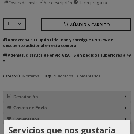
Costes de envío
Ver descripción
Hacer pregunta
AÑADIR A CARRITO
🎁 Aprovecha tu Cupón Fidelidad y consigue un 10 % de
descuento adicional en esta compra.
🚚 Además, disfruta de envío GRATIS en pedidos superiores a 49
€.
Categoría:
Morteros
|
Tags:
cuadrados
|
Comentarios
Descripción
Costes de Envío
Comentarios
Servicios que nos gustaría