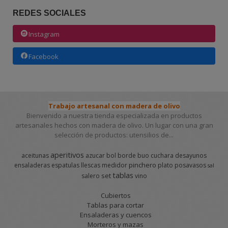
REDES SOCIALES
Instagram
Facebook
Trabajo artesanal con madera de olivo
Bienvenido a nuestra tienda especializada en productos
artesanales hechos con madera de olivo. Un lugar con una gran
selección de productos: utensilios de...
aperitivos
aceitunas
azucar
bol
borde
buo
cuchara
desayunos
pinchero
ensaladeras
espatulas
llescas
medidor
plato
posavasos
sal
tablas
set
salero
vino
Cubiertos
Tablas para cortar
Ensaladeras y cuencos
Morteros y mazas