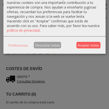
nuestras cookies son una importante contribución a tu
Mortero Rústico
Mortero de
Mortero Liso de
Mortero Liso de
experiencia de compra. Nos ayudan a enseñarte jugosas
Grande de
Madera de olivo
Madera de olivo
Madera de olivo
ofertas, recuerdan tus preferencias para facilitar tu
Madera de...
con Borde...
con...
con...
navegación y nos avisan si la web se vuelve lenta.
34,20 €
50,40 €
36,90 €
36,00 €
38,00 €
56,00 €
41,00 €
40,00 €
Haciendo click en "Aceptar" confirmas que estás de
acuerdo con su uso.
Para saber más, por favor lea nuestra
política de privacidad
.
Preferencias
Descartar todas
Aceptar todas
IDIOMA
COSTES DE ENVÍO
GRATIS *
Consultar Destinos
TU CARRITO (0)
El carrito de la compra está vacío