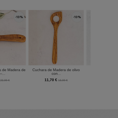
-10 %
-10 %
s de Madera de
Cuchara de Madera de olivo
Cuchara Extra
–...
con...
Madera d
€
11,70 €
19,92 €
22,00 €
13,00 €
2