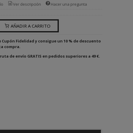
ío
Ver descripción
Hacer una pregunta
AÑADIR A CARRITO
u Cupón Fidelidad y consigue un 10 % de descuento
ta compra.
ruta de envío GRATIS en pedidos superiores a 49 €.