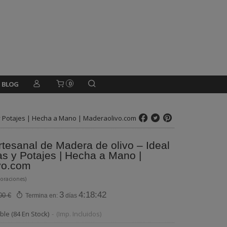
BLOG
0
 y Potajes | Hecha a Mano | Maderaolivo.com
tesanal de Madera de olivo – Ideal
as y Potajes | Hecha a Mano |
vo.com
loraciones)
3
4:18:41
00 €
Termina en:
días
ble
(84 En Stock)
-
(Imp. Incluidos)