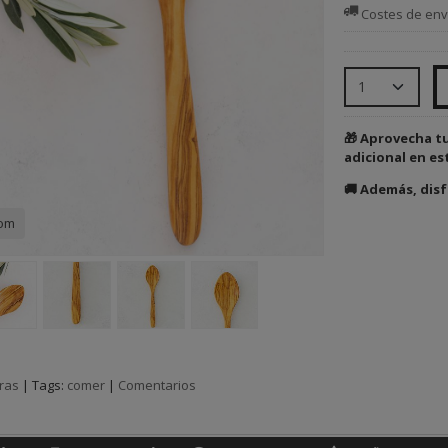
Costes de env
🎁 Aprovecha t
adicional en es
🚚 Además, disf
com
ras
|
Tags:
comer
|
Comentarios