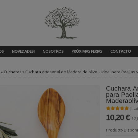
OS
NOVEDADES!
NOSOTROS
PRÓXIMAS FERIAS
CONTACTO
»
Cucharas
»
Cuchara Artesanal de Madera de olivo – Ideal para Paellas
Cuchara Ar
para Paell
Maderaoli
★★★★★
★★★★★
(1 va
10,20 €
12,
Producto Disponi