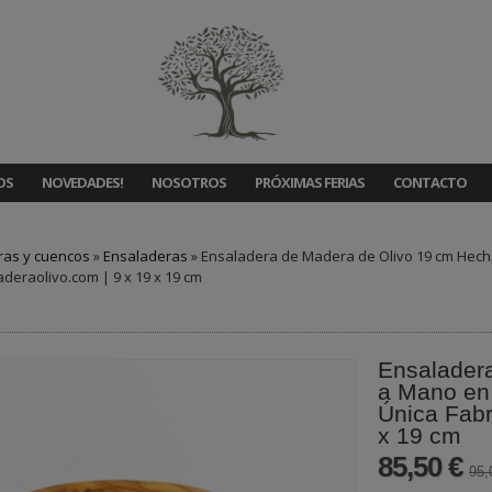
OS
NOVEDADES!
NOSOTROS
PRÓXIMAS FERIAS
CONTACTO
ras y cuencos
»
Ensaladeras
»
Ensaladera de Madera de Olivo 19 cm Hecha
deraolivo.com | 9 x 19 x 19 cm
Ensalader
a Mano en 
Única Fabr
x 19 cm
85,50 €
95,