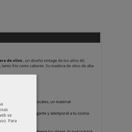
ra de olivo
, un diseño vintage de los años 60,
 tanto frío como caliente. Su madera de olivo de alta
mbios de cultivos locales, un material
na
osas
, aporta un toque elegante y atemporal a tu cocina.
 web se
uso.
Para
madera de olivo no retiene los olores, lo que la hace