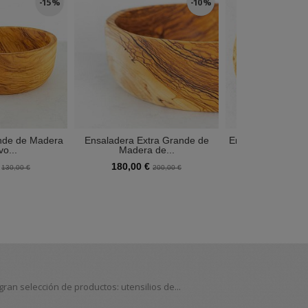
-15 %
-10 %
nde de Madera
Ensaladera Extra Grande de
Ensaladera de Ma
vo...
Madera de...
27 cm.
€
180,00 €
112,50 €
130,00 €
200,00 €
1
an selección de productos: utensilios de...