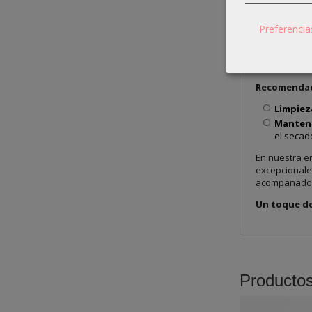
ideal pa
Cuidado
Preferencia
hidrataci
Durabil
mantendr
Recomendac
Limpiez
Manten
el secad
En nuestra e
excepcionale
acompañado d
Un toque de
Producto