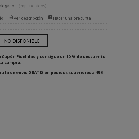
alogado
-
(Imp. Incluidos)
ío
Ver descripción
Hacer una pregunta
NO DISPONIBLE
u Cupón Fidelidad y consigue un 10 % de descuento
ta compra.
ruta de envío GRATIS en pedidos superiores a 49 €.