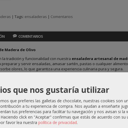
aderas
|
Tags:
ensaladeras
|
Comentarios
IÓN
COMENTARIOS
de Madera de Olivo
 la tradición y funcionalidad con nuestra
ensaladera artesanal de made
 preparar y servir ensaladas, amasar sartén, pastas o cualquier alimento,
sorbe olores, lo que garantiza una experiencia culinaria pura y segura.
icas del Producto:
s aproximadas
: 9 x 19 x 19 cm.
ios que nos gustaría utilizar
lidad
: Ideal para alimentos fríos o calientes, sin alterar su sabor o aroma.
l
: Hecha a mano en España con madera de olivo proveniente de podas o ca
os que prefieres las galletas de chocolate, nuestras cookies son u
ente duradero y resistente.
ontribución a tu experiencia de compra. Nos ayudan a enseñarte jug
único
: La belleza natural de la madera de olivo, con su veteado y textura
uerdan tus preferencias para facilitar tu navegación y nos avisan si la
. Haciendo click en "Aceptar" confirmas que estás de acuerdo con su 
lave:
or favor lea nuestra
política de privacidad
.
orción de olores
: Perfecta para la manipulación de alimentos, ya que la 