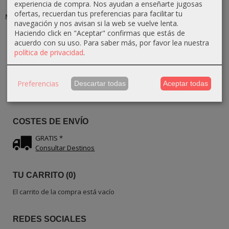
experiencia de compra. Nos ayudan a enseñarte jugosas
Cuchillo de
Pinchero Queso
Cuchillo para
ofertas, recuerdan tus preferencias para facilitar tu
Madera de olivo
con Ratón de
Mantequilla de
navegación y nos avisan si la web se vuelve lenta.
– Para...
Madera...
Madera...
Haciendo click en "Aceptar" confirmas que estás de
10,80 €
22,50 €
11,70 €
12,00 €
25,00 €
13,00 €
acuerdo con su uso.
Para saber más, por favor lea nuestra
política de privacidad
.
IDIOMA
Preferencias
Descartar todas
Aceptar todas
COSTES DE ENVÍO
GRATIS *
Consultar Destinos
TU CARRITO (0)
El carrito de la compra está vacío
REDES SOCIALES