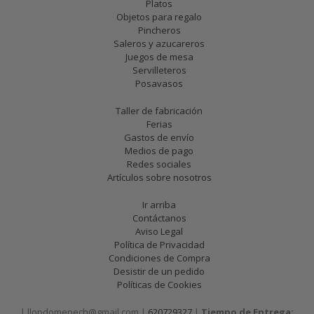
Platos
Objetos para regalo
Pincheros
Saleros y azucareros
Juegos de mesa
Servilleteros
Posavasos
Taller de fabricación
Ferias
Gastos de envío
Medios de pago
Redes sociales
Artículos sobre nosotros
Ir arriba
Contáctanos
Aviso Legal
Política de Privacidad
Condiciones de Compra
Desistir de un pedido
Políticas de Cookies
| llopdomenech@gmail.com |
620729327
|
Tiempo de Entrega: