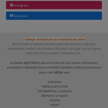
Instagram
Facebook
Trabajo artesanal con madera de olivo
Bienvenido a nuestra tienda especializada en productos
artesanales hechos con madera de olivo. Un lugar con una gran
selección de productos: utensilios de...
aperitivos
aceitunas
azucar
bol
borde
buo
cuchara
desayunos
pinchero
ensaladeras
espatulas
llescas
medidor
plato
posavasos
sal
tablas
set
salero
vino
Cubiertos
Tablas para cortar
Ensaladeras y cuencos
Morteros y mazas
Cocina
Vasos