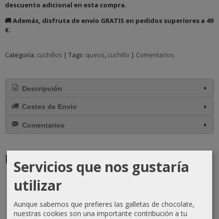
descuento adicional en esta compra.
🚚 Además, disfruta de envío GRATIS en pedidos superiores a 49
€.
Categoría:
cuchillos
|
Tags:
queso
cuchillo
|
Comentarios
Descripción
Costes de Envío
Comentarios
Productos Relacionados
Servicios que nos gustaría
utilizar
-10 %
-10 %
-10 %
Aunque sabemos que prefieres las galletas de chocolate,
nuestras cookies son una importante contribución a tu