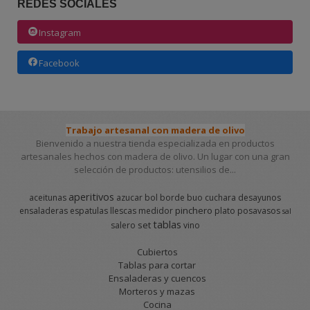
REDES SOCIALES
Instagram
Facebook
Trabajo artesanal con madera de olivo
Bienvenido a nuestra tienda especializada en productos
artesanales hechos con madera de olivo. Un lugar con una gran
selección de productos: utensilios de...
aperitivos
aceitunas
azucar
bol
borde
buo
cuchara
desayunos
pinchero
ensaladeras
espatulas
llescas
medidor
plato
posavasos
sal
tablas
set
salero
vino
Cubiertos
Tablas para cortar
Ensaladeras y cuencos
Morteros y mazas
Cocina