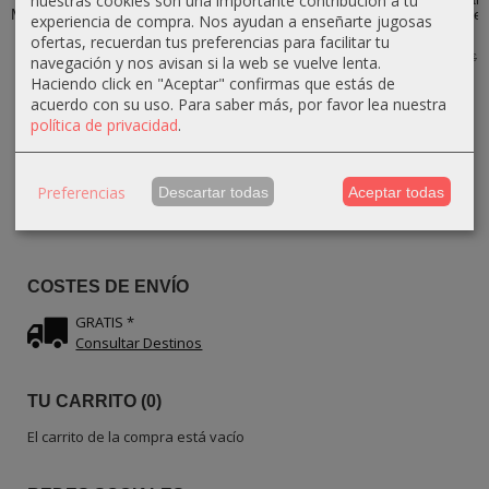
nuestras cookies son una importante contribución a tu
Madera de olivo
Madera de olivo
Madera de
de Madera de
experiencia de compra. Nos ayudan a enseñarte jugosas
–...
–...
Olivo – Hecho
Olivo –...
ofertas, recuerdan tus preferencias para facilitar tu
a...
26,10 €
36,90 €
9,00 €
29,00 €
41,00 €
10,00 €
navegación y nos avisan si la web se vuelve lenta.
17,85 €
21,00 €
Haciendo click en "Aceptar" confirmas que estás de
acuerdo con su uso.
Para saber más, por favor lea nuestra
política de privacidad
.
IDIOMA
Preferencias
Descartar todas
Aceptar todas
COSTES DE ENVÍO
GRATIS *
Consultar Destinos
TU CARRITO (0)
El carrito de la compra está vacío