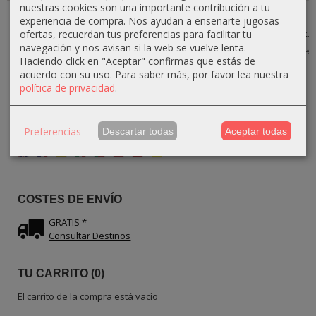
nuestras cookies son una importante contribución a tu
Pinchero
Pinchero
Palillero
Pinchero
experiencia de compra. Nos ayudan a enseñarte jugosas
Carrusel de
Carrusel
Pinchero en
Palillero en
ofertas, recuerdan tus preferencias para facilitar tu
Madera de
Rústico de
Forma de...
Forma de Pez...
olivo...
Madera...
navegación y nos avisan si la web se vuelve lenta.
22,50 €
22,50 €
25,00 €
25,00 €
Haciendo click en "Aceptar" confirmas que estás de
24,30 €
22,95 €
27,00 €
27,00 €
acuerdo con su uso.
Para saber más, por favor lea nuestra
política de privacidad
.
Preferencias
Descartar todas
Aceptar todas
IDIOMA
COSTES DE ENVÍO
GRATIS *
Consultar Destinos
TU CARRITO (0)
El carrito de la compra está vacío