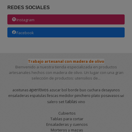
REDES SOCIALES
Instagram
Facebook
Trabajo artesanal con madera de olivo
Bienvenido a nuestra tienda especializada en productos
artesanales hechos con madera de olivo. Un lugar con una gran
selección de productos: utensilios de...
aperitivos
aceitunas
azucar
bol
borde
buo
cuchara
desayunos
pinchero
ensaladeras
espatulas
llescas
medidor
plato
posavasos
sal
tablas
set
salero
vino
Cubiertos
Tablas para cortar
Ensaladeras y cuencos
Morteros y mazas