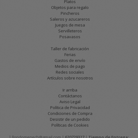
Platos
Objetos para regalo
Pincheros
Saleros y azucareros
Juegos de mesa
Servilleteros
Posavasos
Taller de fabricación
Ferias
Gastos de envío
Medios de pago
Redes sociales
Artículos sobre nosotros
Ir arriba
Contáctanos
Aviso Legal
Política de Privacidad
Condiciones de Compra
Desistir de un pedido
Políticas de Cookies
| llopdomenech@gmail.com |
620729327
|
Tiempo de Entrega: