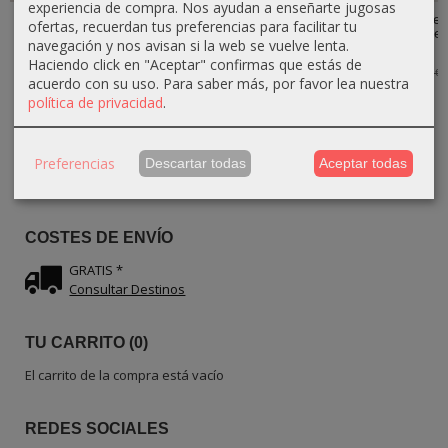
experiencia de compra. Nos ayudan a enseñarte jugosas
Caja Grande
Caja Pequeña
Cajita Pequeña
Cajita Grande
ofertas, recuerdan tus preferencias para facilitar tu
Rayada de
Rayada de
de Madera de
de Madera de
navegación y nos avisan si la web se vuelve lenta.
Madera de...
Madera de...
Olivo –...
Olivo –...
Haciendo click en "Aceptar" confirmas que estás de
18,00 €
13,50 €
15,30 €
18,00 €
20,00 €
15,00 €
17,00 €
20,00 €
acuerdo con su uso.
Para saber más, por favor lea nuestra
política de privacidad
.
IDIOMA
Preferencias
Descartar todas
Aceptar todas
COSTES DE ENVÍO
GRATIS *
Consultar Destinos
TU CARRITO (0)
El carrito de la compra está vacío
REDES SOCIALES