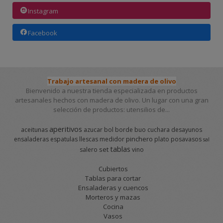
Instagram
Facebook
Trabajo artesanal con madera de olivo
Bienvenido a nuestra tienda especializada en productos
artesanales hechos con madera de olivo. Un lugar con una gran
selección de productos: utensilios de...
aperitivos
aceitunas
azucar
bol
borde
buo
cuchara
desayunos
pinchero
ensaladeras
espatulas
llescas
medidor
plato
posavasos
sal
tablas
set
salero
vino
Cubiertos
Tablas para cortar
Ensaladeras y cuencos
Morteros y mazas
Cocina
Vasos