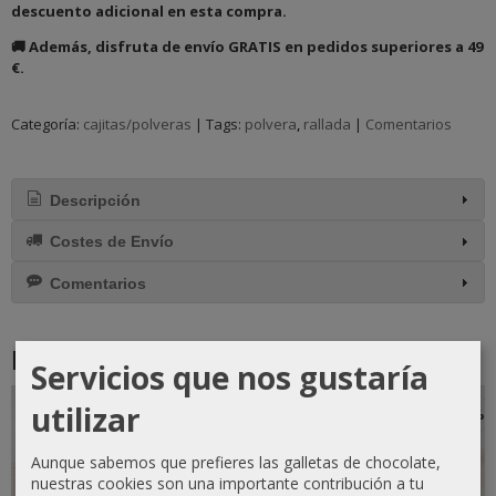
descuento adicional en esta compra.
🚚 Además, disfruta de envío GRATIS en pedidos superiores a 49
€.
Categoría:
cajitas/polveras
|
Tags:
polvera
rallada
|
Comentarios
Descripción
Costes de Envío
Comentarios
Productos Relacionados
Servicios que nos gustaría
utilizar
-10 %
-10 %
-10 %
-10 %
Aunque sabemos que prefieres las galletas de chocolate,
nuestras cookies son una importante contribución a tu