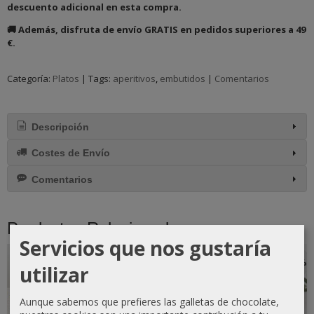
descuento adicional en esta compra.
🚚 Además, disfruta de envío GRATIS en pedidos superiores a 49
€.
Categoría:
Platos
|
Tags:
aperitivos
embutidos
|
Comentarios
Descripción
Costes de Envío
Comentarios
Productos Relacionados
Servicios que nos gustaría
-10 %
-15 %
-10 %
-10 %
utilizar
Aunque sabemos que prefieres las galletas de chocolate,