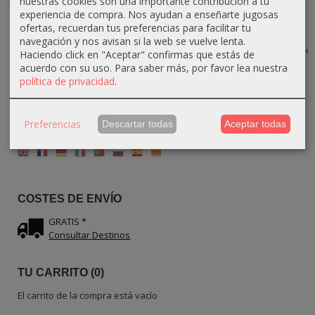
nuestras cookies son una importante contribución a tu
experiencia de compra. Nos ayudan a enseñarte jugosas
Pinchero
Palillero
Plato para
Palillero
Palillero en
Pinchero en
Aceitunas de
Pinchero en
ofertas, recuerdan tus preferencias para facilitar tu
Forma de
Forma de...
Madera de...
Forma de...
navegación y nos avisan si la web se vuelve lenta.
Pera...
23,80 €
27,90 €
22,50 €
28,00 €
31,00 €
25,00 €
Haciendo click en "Aceptar" confirmas que estás de
24,30 €
27,00 €
acuerdo con su uso.
Para saber más, por favor lea nuestra
política de privacidad
.
Preferencias
Descartar todas
Aceptar todas
IDIOMA
COSTES DE ENVÍO
GRATIS *
Consultar Destinos
TU CARRITO (0)
El carrito de la compra está vacío