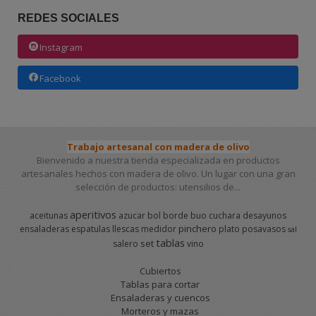
REDES SOCIALES
Instagram
Facebook
Trabajo artesanal con madera de olivo
Bienvenido a nuestra tienda especializada en productos
artesanales hechos con madera de olivo. Un lugar con una gran
selección de productos: utensilios de...
aperitivos
aceitunas
azucar
bol
borde
buo
cuchara
desayunos
pinchero
ensaladeras
espatulas
llescas
medidor
plato
posavasos
sal
tablas
set
salero
vino
Cubiertos
Tablas para cortar
Ensaladeras y cuencos
Morteros y mazas