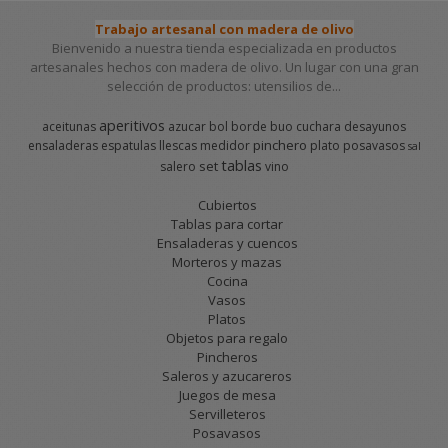
Trabajo artesanal con madera de olivo
Bienvenido a nuestra tienda especializada en productos
artesanales hechos con madera de olivo. Un lugar con una gran
selección de productos: utensilios de...
aperitivos
aceitunas
azucar
bol
borde
buo
cuchara
desayunos
pinchero
ensaladeras
espatulas
llescas
medidor
plato
posavasos
sal
tablas
set
salero
vino
Cubiertos
Tablas para cortar
Ensaladeras y cuencos
Morteros y mazas
Cocina
Vasos
Platos
Objetos para regalo
Pincheros
Saleros y azucareros
Juegos de mesa
Servilleteros
Posavasos