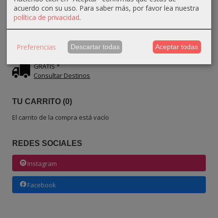
IDIOMA
acuerdo con su uso.
Para saber más, por favor lea nuestra
política de privacidad
.
Preferencias
Descartar todas
Aceptar todas
COSTES DE ENVÍO
GRATIS *
Consultar Destinos
TU CARRITO (0)
El carrito de la compra está vacío
REDES SOCIALES
Instagram
Facebook