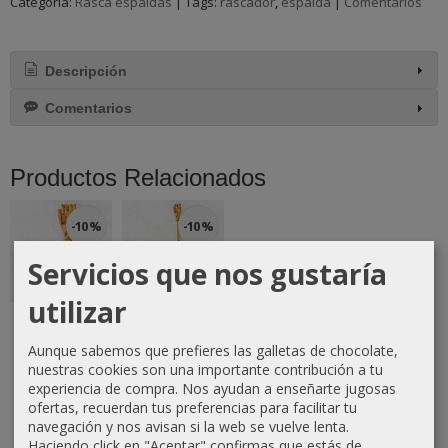
Categoría:
Rasca espaldas
|
Tags:
rascador
espalda
|
Comentarios
Descripción
Comentarios
Productos Relacionados
-10 %
-10 %
Servicios que nos gustaría
utilizar
Rascador de
Rascador de
Espalda
Espalda
Grande –
Pequeño –
Aunque sabemos que prefieres las galletas de chocolate,
Madera...
Madera...
nuestras cookies son una importante contribución a tu
17,10 €
12,60 €
experiencia de compra. Nos ayudan a enseñarte jugosas
19,00 €
14,00 €
ofertas, recuerdan tus preferencias para facilitar tu
navegación y nos avisan si la web se vuelve lenta.
Haciendo click en "Aceptar" confirmas que estás de