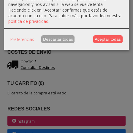
navegación y nos avisan si la web se vuelve lenta.
Haciendo click en "Aceptar" confirmas que estás de
acuerdo con su uso.
Para saber más, por favor lea nuestra
política de privacidad
.
IDIOMA
Preferencias
Descartar todas
Aceptar todas
COSTES DE ENVÍO
GRATIS *
Consultar Destinos
TU CARRITO (0)
El carrito de la compra está vacío
REDES SOCIALES
Instagram