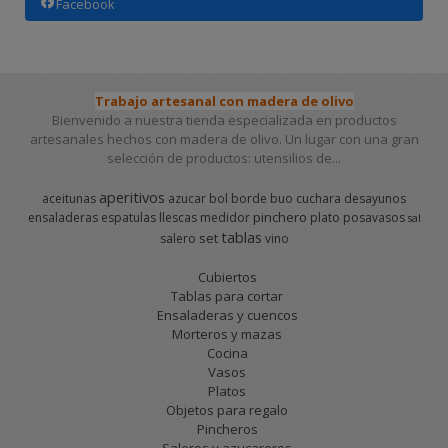
Facebook
Trabajo artesanal con madera de olivo
Bienvenido a nuestra tienda especializada en productos
artesanales hechos con madera de olivo. Un lugar con una gran
selección de productos: utensilios de...
aperitivos
aceitunas
azucar
bol
borde
buo
cuchara
desayunos
pinchero
ensaladeras
espatulas
llescas
medidor
plato
posavasos
sal
tablas
set
salero
vino
Cubiertos
Tablas para cortar
Ensaladeras y cuencos
Morteros y mazas
Cocina
Vasos
Platos
Objetos para regalo
Pincheros