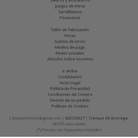
Saleros y azucareros
Juegos de mesa
Servilleteros
Posavasos
Taller de fabricación
Ferias
Gastos de envío
Medios de pago
Redes sociales
Artículos sobre nosotros
Ir arriba
Contáctanos
Aviso Legal
Política de Privacidad
Condiciones de Compra
Desistir de un pedido
Políticas de Cookies
| llopdomenech@gmail.com |
620729327
|
Tiempo de Entrega:
48/72h laborables
(*) Precios con Impuestos incluidos