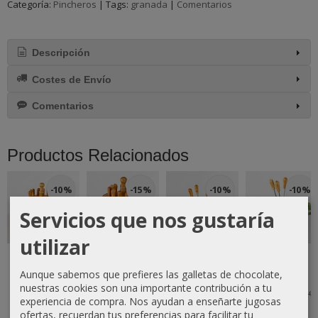
Categoría:
Pincheros
|
Tags:
granada
|
Comentarios
Descripción
Costes de Envío
Comentarios
Productos Relacionados
-10 %
-15 %
-10 %
-10 %
Servicios que nos gustaría
utilizar
Pinchero
Pinchero
Pinchero
Palillero
Carrusel de
Carrusel
Palillero en
Pinchero en
Aunque sabemos que prefieres las galletas de chocolate,
Madera de
Rústico de
Forma de...
Forma de...
olivo...
Madera...
nuestras cookies son una importante contribución a tu
22,50 €
22,50 €
25,00 €
25,00 €
experiencia de compra. Nos ayudan a enseñarte jugosas
24,30 €
22,95 €
27,00 €
27,00 €
ofertas, recuerdan tus preferencias para facilitar tu