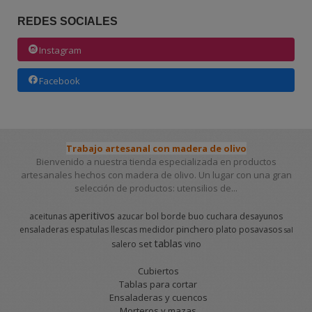
REDES SOCIALES
Instagram
Facebook
Trabajo artesanal con madera de olivo
Bienvenido a nuestra tienda especializada en productos
artesanales hechos con madera de olivo. Un lugar con una gran
selección de productos: utensilios de...
aperitivos
aceitunas
azucar
bol
borde
buo
cuchara
desayunos
pinchero
ensaladeras
espatulas
llescas
medidor
plato
posavasos
sal
tablas
set
salero
vino
Cubiertos
Tablas para cortar
Ensaladeras y cuencos
Morteros y mazas