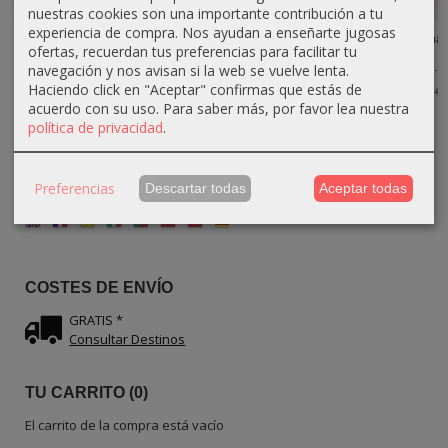
nuestras cookies son una importante contribución a tu
experiencia de compra. Nos ayudan a enseñarte jugosas
Reloj de Arena
Reloj de Arena
Reloj de arena
Reloj de arena
ofertas, recuerdan tus preferencias para facilitar tu
de Madera de
Media Luna –
pequeño de
grande de
olivo 3...
Madera...
madera de...
madera de...
navegación y nos avisan si la web se vuelve lenta.
Haciendo click en "Aceptar" confirmas que estás de
19,80 €
18,90 €
20,90 €
27,90 €
22,00 €
21,00 €
22,00 €
31,00 €
acuerdo con su uso.
Para saber más, por favor lea nuestra
política de privacidad
.
Preferencias
Descartar todas
Aceptar todas
IDIOMA
COSTES DE ENVÍO
GRATIS *
Consultar Destinos
TU CARRITO (0)
El carrito de la compra está vacío