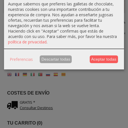
Aunque sabemos que prefieres las galletas de chocolate,
nuestras cookies son una importante contribución a tu
experiencia de compra. Nos ayudan a enseñarte jugosas
Cuchara de
Reposa
Cuchara
Cuchara de
ofertas, recuerdan tus preferencias para facilitar tu
Cocina de
Cucharas de
Artesanal de
Madera de olivo
navegación y nos avisan si la web se vuelve lenta.
Madera de
Madera de olivo
Madera de
con...
olivo...
–...
olivo...
Haciendo click en "Aceptar" confirmas que estás de
11,70 €
13,00 €
acuerdo con su uso.
Para saber más, por favor lea nuestra
10,80 €
19,80 €
10,20 €
12,00 €
22,00 €
12,00 €
política de privacidad
.
Preferencias
Descartar todas
Aceptar todas
IDIOMA
COSTES DE ENVÍO
GRATIS *
Consultar Destinos
TU CARRITO (0)