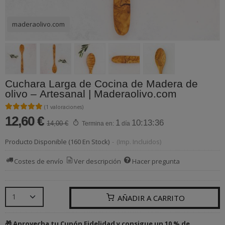
maderaolivo.com
Cuchara Larga de Cocina de Madera de
olivo – Artesanal | Maderaolivo.com
★★★★★
★★★★★
(1 valoraciones)
12,60 €
1
10:13:36
14,00 €
Termina en:
día
Producto Disponible
(160 En Stock)
-
(Imp. Incluidos)
Costes de envío
Ver descripción
Hacer pregunta
AÑADIR A CARRITO
🎁 Aprovecha tu Cupón Fidelidad y consigue un 10 % de