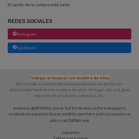
El carrito de la compra está vacío
REDES SOCIALES
Instagram
Facebook
Trabajo artesanal con madera de olivo
Bienvenido a nuestra tienda especializada en productos
artesanales hechos con madera de olivo. Un lugar con una gran
selección de productos: utensilios de...
aperitivos
aceitunas
azucar
bol
borde
buo
cuchara
desayunos
pinchero
ensaladeras
espatulas
llescas
medidor
plato
posavasos
sal
tablas
set
salero
vino
Cubiertos
Tablas para cortar