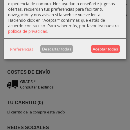
experiencia de compra. Nos ayudan a enseñarte jugosas
Carne de
Madera de olivo
Madera de olivo
Madera de olivo
Madera de...
–...
–...
–...
ofertas, recuerdan tus preferencias para facilitar tu
navegación y nos avisan si la web se vuelve lenta.
17,10 €
15,30 €
14,40 €
26,10 €
19,00 €
17,00 €
16,00 €
29,00 €
Haciendo click en "Aceptar" confirmas que estás de
acuerdo con su uso.
Para saber más, por favor lea nuestra
política de privacidad
.
IDIOMA
Preferencias
Descartar todas
Aceptar todas
COSTES DE ENVÍO
GRATIS *
Consultar Destinos
TU CARRITO (0)
El carrito de la compra está vacío
REDES SOCIALES