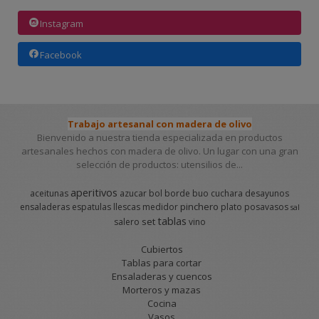
Instagram
Facebook
Trabajo artesanal con madera de olivo
Bienvenido a nuestra tienda especializada en productos
artesanales hechos con madera de olivo. Un lugar con una gran
selección de productos: utensilios de...
aperitivos
aceitunas
azucar
bol
borde
buo
cuchara
desayunos
pinchero
ensaladeras
espatulas
llescas
medidor
plato
posavasos
sal
tablas
set
salero
vino
Cubiertos
Tablas para cortar
Ensaladeras y cuencos
Morteros y mazas
Cocina
Vasos