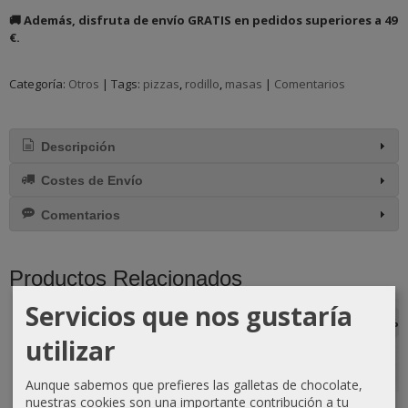
🚚 Además, disfruta de envío GRATIS en pedidos superiores a 49
€.
Categoría:
Otros
|
Tags:
pizzas
rodillo
masas
|
Comentarios
Descripción
Costes de Envío
Comentarios
Productos Relacionados
Servicios que nos gustaría
-10 %
-10 %
-10 %
-10 %
utilizar
Aunque sabemos que prefieres las galletas de chocolate,
nuestras cookies son una importante contribución a tu
Martillo para
Salvamantel de
Cortapizzas de
Pinzas de