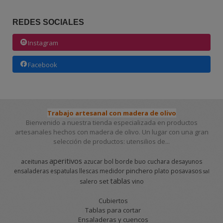
REDES SOCIALES
Instagram
Facebook
Trabajo artesanal con madera de olivo
Bienvenido a nuestra tienda especializada en productos
artesanales hechos con madera de olivo. Un lugar con una gran
selección de productos: utensilios de...
aperitivos
aceitunas
azucar
bol
borde
buo
cuchara
desayunos
pinchero
ensaladeras
espatulas
llescas
medidor
plato
posavasos
sal
tablas
set
salero
vino
Cubiertos
Tablas para cortar
Ensaladeras y cuencos