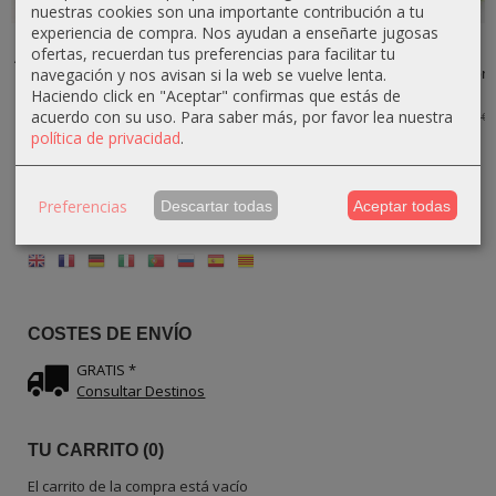
nuestras cookies son una importante contribución a tu
experiencia de compra. Nos ayudan a enseñarte jugosas
Salero Doble
Salero Doble de
Salero de
Juego de
ofertas, recuerdan tus preferencias para facilitar tu
Alto de Madera
Madera de olivo
Madera de olivo
Salero y
navegación y nos avisan si la web se vuelve lenta.
de olivo...
–...
–...
Pimentero con
Asa...
Haciendo click en "Aceptar" confirmas que estás de
31,59 €
32,30 €
42,30 €
39,00 €
38,00 €
47,00 €
acuerdo con su uso.
Para saber más, por favor lea nuestra
26,10 €
29,00 €
política de privacidad
.
Preferencias
Descartar todas
Aceptar todas
IDIOMA
COSTES DE ENVÍO
GRATIS *
Consultar Destinos
TU CARRITO (0)
El carrito de la compra está vacío