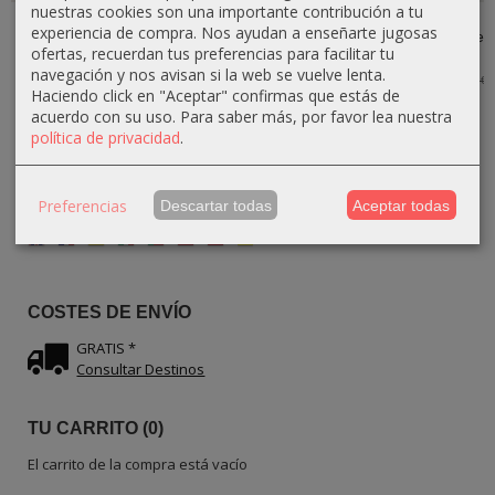
nuestras cookies son una importante contribución a tu
Set de 3
Manos para
Juego de
Set de
experiencia de compra. Nos ayudan a enseñarte jugosas
Utensilios de
Ensalada de
Utensilios para
Utensilios de
ofertas, recuerdan tus preferencias para facilitar tu
Cocina de...
Madera de...
Ensalada de...
Cocina –...
navegación y nos avisan si la web se vuelve lenta.
24,30 €
21,25 €
22,10 €
22,50 €
27,00 €
25,00 €
26,00 €
25,00 €
Haciendo click en "Aceptar" confirmas que estás de
acuerdo con su uso.
Para saber más, por favor lea nuestra
política de privacidad
.
Preferencias
Descartar todas
Aceptar todas
IDIOMA
COSTES DE ENVÍO
GRATIS *
Consultar Destinos
TU CARRITO (0)
El carrito de la compra está vacío