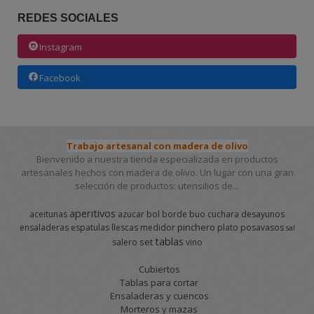
REDES SOCIALES
Instagram
Facebook
Trabajo artesanal con madera de olivo
Bienvenido a nuestra tienda especializada en productos
artesanales hechos con madera de olivo. Un lugar con una gran
selección de productos: utensilios de...
aperitivos
aceitunas
azucar
bol
borde
buo
cuchara
desayunos
pinchero
ensaladeras
espatulas
llescas
medidor
plato
posavasos
sal
tablas
set
salero
vino
Cubiertos
Tablas para cortar
Ensaladeras y cuencos
Morteros y mazas