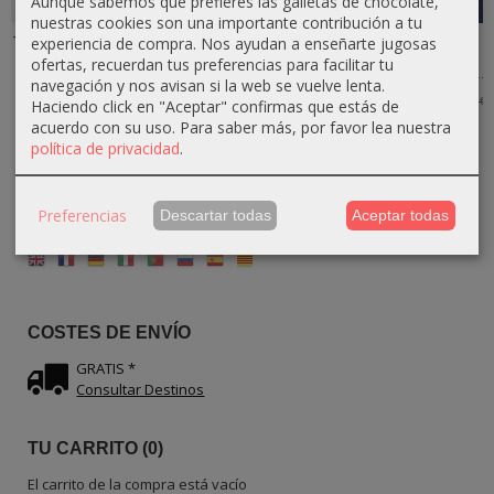
Aunque sabemos que prefieres las galletas de chocolate,
nuestras cookies son una importante contribución a tu
experiencia de compra. Nos ayudan a enseñarte jugosas
Tabla de Cortar
Tabla Rústica
Tabla Rústica
Tabla con
Rústica de
de Madera de
Extra Grande
mango en
ofertas, recuerdan tus preferencias para facilitar tu
Madera de...
olivo...
de Madera...
madera olivo...
navegación y nos avisan si la web se vuelve lenta.
65,70 €
57,60 €
40,50 €
35,10 €
73,00 €
64,00 €
45,00 €
39,00 €
Haciendo click en "Aceptar" confirmas que estás de
acuerdo con su uso.
Para saber más, por favor lea nuestra
política de privacidad
.
Preferencias
Descartar todas
Aceptar todas
IDIOMA
COSTES DE ENVÍO
GRATIS *
Consultar Destinos
TU CARRITO (0)
El carrito de la compra está vacío