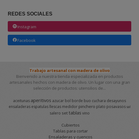
REDES SOCIALES
Instagram
Facebook
Trabajo artesanal con madera de olivo
Bienvenido a nuestra tienda especializada en productos
artesanales hechos con madera de olivo. Un lugar con una gran
selección de productos: utensilios de...
aperitivos
aceitunas
azucar
bol
borde
buo
cuchara
desayunos
pinchero
ensaladeras
espatulas
llescas
medidor
plato
posavasos
sal
tablas
set
salero
vino
Cubiertos
Tablas para cortar
Ensaladeras y cuencos