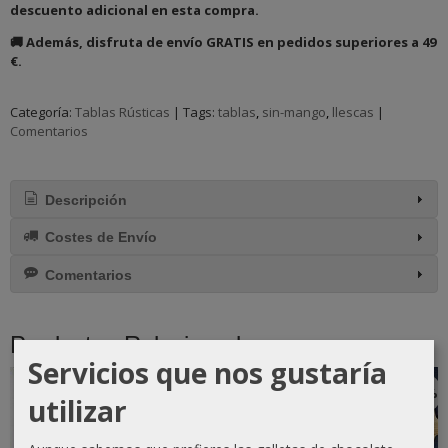
descuento adicional en esta compra.
🚚 Además, disfruta de envío GRATIS en pedidos superiores a 49
€.
Categoría:
Tablas Rústicas
|
Tags:
tablas
sin-mango
llescas
|
Comentarios
Descripción
Costes de Envío
Comentarios
Productos Relacionados
Servicios que nos gustaría
-10 %
-10 %
-10 %
-10 %
utilizar