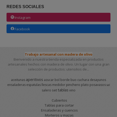
REDES SOCIALES
Instagram
Facebook
Trabajo artesanal con madera de olivo
Bienvenido a nuestra tienda especializada en productos
artesanales hechos con madera de olivo. Un lugar con una gran
selección de productos: utensilios de...
aperitivos
aceitunas
azucar
bol
borde
buo
cuchara
desayunos
pinchero
ensaladeras
espatulas
llescas
medidor
plato
posavasos
sal
tablas
set
salero
vino
Cubiertos
Tablas para cortar
Ensaladeras y cuencos
Morteros y mazas