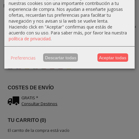
nuestras cookies son una importante contribución a tu
Mortero Rústico
Pinchero
Cenicero
Posavasos
experiencia de compra. Nos ayudan a enseñarte jugosas
Grande de
Carrusel
Rústico de
tallado de
ofertas, recuerdan tus preferencias para facilitar tu
Madera de...
Rústico de
Madera de
Madera de
Madera...
olivo...
olivo...
navegación y nos avisan si la web se vuelve lenta.
34,20 €
38,00 €
Haciendo click en "Aceptar" confirmas que estás de
22,95 €
17,00 €
34,20 €
27,00 €
20,00 €
38,00 €
acuerdo con su uso.
Para saber más, por favor lea nuestra
política de privacidad
.
Preferencias
Descartar todas
Aceptar todas
IDIOMA
COSTES DE ENVÍO
GRATIS *
Consultar Destinos
TU CARRITO (0)
El carrito de la compra está vacío