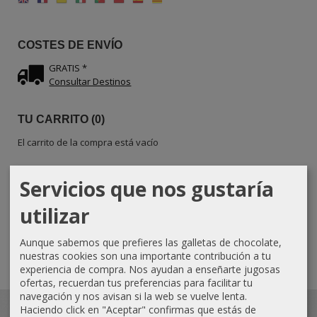
COSTES DE ENVÍO
GRATIS *
Consultar Destinos
TU CARRITO (0)
El carrito de la compra está vacío
REDES SOCIALES
Servicios que nos gustaría
utilizar
Instagram
Facebook
Aunque sabemos que prefieres las galletas de chocolate,
nuestras cookies son una importante contribución a tu
experiencia de compra. Nos ayudan a enseñarte jugosas
ofertas, recuerdan tus preferencias para facilitar tu
navegación y nos avisan si la web se vuelve lenta.
Haciendo click en "Aceptar" confirmas que estás de
Trabajo artesanal con madera de olivo