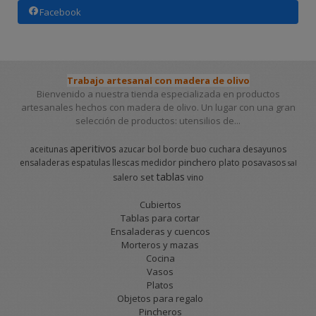
Facebook
Trabajo artesanal con madera de olivo
Bienvenido a nuestra tienda especializada en productos
artesanales hechos con madera de olivo. Un lugar con una gran
selección de productos: utensilios de...
aperitivos
aceitunas
azucar
bol
borde
buo
cuchara
desayunos
pinchero
ensaladeras
espatulas
llescas
medidor
plato
posavasos
sal
tablas
set
salero
vino
Cubiertos
Tablas para cortar
Ensaladeras y cuencos
Morteros y mazas
Cocina
Vasos
Platos
Objetos para regalo
Pincheros