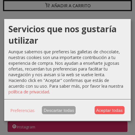
AÑADIR A CARRITO
Servicios que nos gustaría
IDIOMA
utilizar
Aunque sabemos que prefieres las galletas de chocolate,
COSTES DE ENVÍO
nuestras cookies son una importante contribución a tu
experiencia de compra. Nos ayudan a enseñarte jugosas
GRATIS *
ofertas, recuerdan tus preferencias para facilitar tu
Consultar Destinos
navegación y nos avisan si la web se vuelve lenta.
Haciendo click en "Aceptar" confirmas que estás de
acuerdo con su uso.
Para saber más, por favor lea nuestra
TU CARRITO (0)
política de privacidad
.
El carrito de la compra está vacío
Preferencias
Descartar todas
Aceptar todas
REDES SOCIALES
Instagram