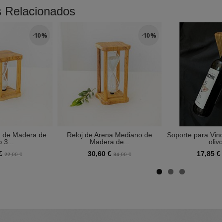
s Relacionados
-10 %
-10 %
a de Madera de
Reloj de Arena Mediano de
Soporte para Vin
o 3...
Madera de...
olivo
 €
30,60 €
17,85 
22,00 €
34,00 €