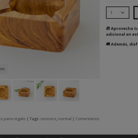
🎁 Aprovecha t
adicional en es
🚚 Además, disf
com
s para regalo
|
Tags:
cenicero
normal
|
Comentarios