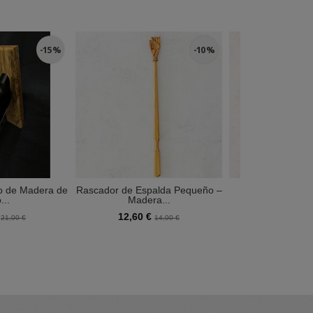
-15 %
-10 %
o de Madera de
Rascador de Espalda Pequeño –
Colgador de Ll
...
Madera...
Madera d
€
12,60 €
13,50 €
21,00 €
14,00 €
1