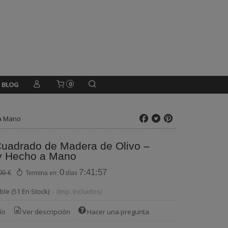
BLOG
0
 a Mano
Cuadrado de Madera de Olivo –
 y Hecho a Mano
0
7:41:56
00 €
Termina en:
días
ble
(51 En Stock)
-
(Imp. Incluidos)
ío
Ver descripción
Hacer una pregunta