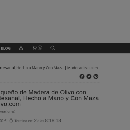
BLOG
0
Artesanal, Hecho a Mano y Con Maza | Maderaolivo.com
equeño de Madera de Olivo con
rtesanal, Hecho a Mano y Con Maza
ivo.com
loraciones)
2
8:18:17
00 €
Termina en:
días