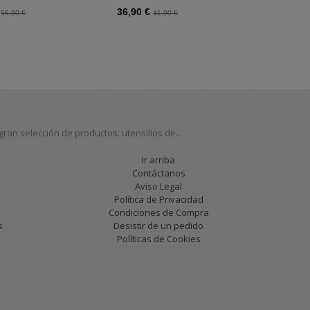
€
36,90 €
36,00 €
56,00 €
41,00 €
4
an selección de productos: utensilios de...
Ir arriba
Contáctanos
Aviso Legal
Política de Privacidad
Condiciones de Compra
s
Desistir de un pedido
Políticas de Cookies