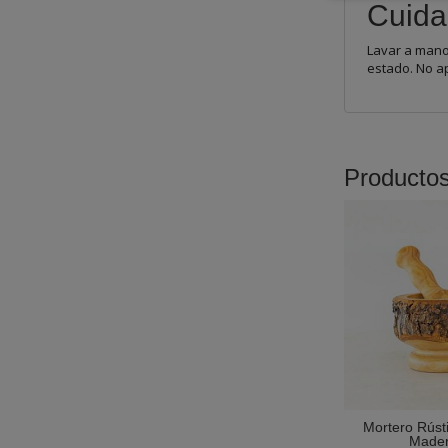
Cuida
Lavar a mano
estado. No ap
Producto
Mortero Rúst
Mader