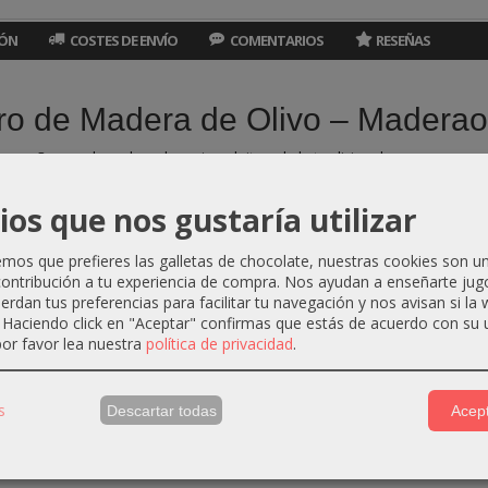
IÓN
COSTES DE ENVÍO
COMENTARIOS
RESEÑAS
ro de Madera de Olivo – Maderao
pequeño que devuelve a la cocina el ritmo de lo tradicional.
 vintage, inspirado en los años 60, está hecho a mano en España con made
ios que nos gustaría utilizar
iario, donde cada preparación se convierte en un gesto sencillo pero auté
 picar ajo, azafrán, especias o pequeñas cantidades de alimentos con pre
os que prefieres las galletas de chocolate, nuestras cookies son u
ontribución a tu experiencia de compra. Nos ayudan a enseñarte jug
qué te va a encantar?
uerdan tus preferencias para facilitar tu navegación y nos avisan si la
. Haciendo click en "Aceptar" confirmas que estás de acuerdo con su 
a mano:
más de 20 años de fabricación y venta en ferias de artesanía en
or favor lea nuestra
política de privacidad
.
de olivo natural:
resistente, higiénica y no absorbe olores ni sabores
ctico y tradicional:
ideal para cocina diaria
eza es única:
vetas naturales irrepetibles
s
Descartar todas
Acept
e mango
 6,5 × 6,5 cm aprox.