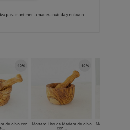
liva para mantener la madera nutrida y en buen
-10 %
-10 %
a de olivo con
Mortero Liso de Madera de olivo
Mortero Liso de M
...
con...
con..