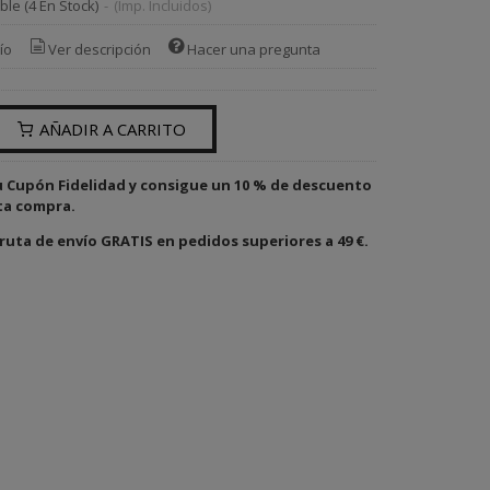
ble
(4 En Stock)
-
(Imp. Incluidos)
ío
Ver descripción
Hacer una pregunta
AÑADIR A CARRITO
u Cupón Fidelidad y consigue un 10 % de descuento
ta compra.
ruta de envío GRATIS en pedidos superiores a 49 €.