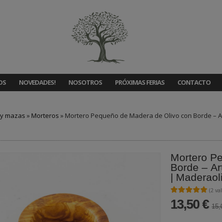
OS
NOVEDADES!
NOSOTROS
PRÓXIMAS FERIAS
CONTACTO
 y mazas
»
Morteros
»
Mortero Pequeño de Madera de Olivo con Borde – 
Mortero P
Borde – A
| Maderaol
★★★★★
★★★★★
(2 va
13,50 €
15,