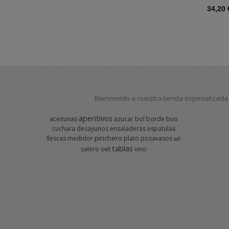
34,20
Bienvenido a nuestra tienda especializada 
aperitivos
aceitunas
azucar
bol
borde
buo
cuchara
desayunos
ensaladeras
espatulas
pinchero
llescas
medidor
plato
posavasos
sal
tablas
set
salero
vino