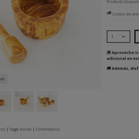
Producto Disponi
Costes de env
🎁 Aprovecha t
adicional en es
🚚 Además, disf
com
ros
|
Tags:
borde
|
Comentarios