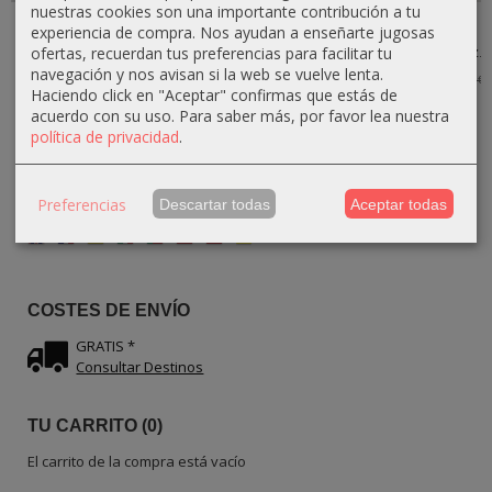
nuestras cookies son una importante contribución a tu
Pinchero
Pinchero
Palillero
Pinchero
experiencia de compra. Nos ayudan a enseñarte jugosas
Carrusel
Palillero en
Pinchero en
Palillero en
ofertas, recuerdan tus preferencias para facilitar tu
Rústico de
Forma de...
Forma de...
Forma de Pez...
Madera...
navegación y nos avisan si la web se vuelve lenta.
22,50 €
22,50 €
22,50 €
25,00 €
25,00 €
25,00 €
Haciendo click en "Aceptar" confirmas que estás de
22,95 €
27,00 €
acuerdo con su uso.
Para saber más, por favor lea nuestra
política de privacidad
.
Preferencias
Descartar todas
Aceptar todas
IDIOMA
COSTES DE ENVÍO
GRATIS *
Consultar Destinos
TU CARRITO (0)
El carrito de la compra está vacío