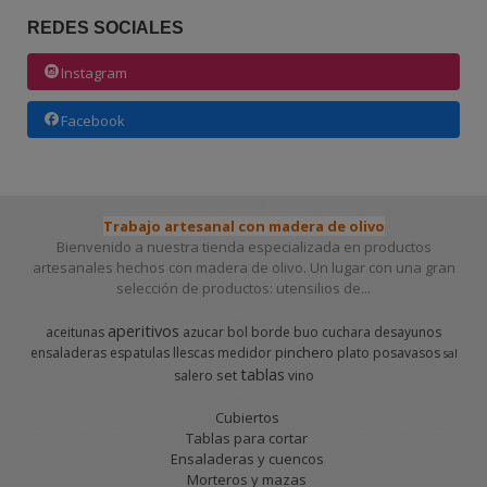
REDES SOCIALES
Instagram
Facebook
Trabajo artesanal con madera de olivo
Bienvenido a nuestra tienda especializada en productos
artesanales hechos con madera de olivo. Un lugar con una gran
selección de productos: utensilios de...
aperitivos
aceitunas
azucar
bol
borde
buo
cuchara
desayunos
pinchero
ensaladeras
espatulas
llescas
medidor
plato
posavasos
sal
tablas
set
salero
vino
Cubiertos
Tablas para cortar
Ensaladeras y cuencos
Morteros y mazas