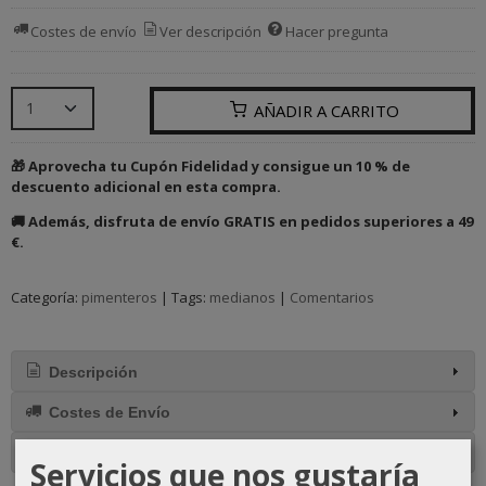
Costes de envío
Ver descripción
Hacer pregunta
AÑADIR A CARRITO
🎁 Aprovecha tu Cupón Fidelidad y consigue un 10 % de
descuento adicional en esta compra.
🚚 Además, disfruta de envío GRATIS en pedidos superiores a 49
€.
Categoría:
pimenteros
|
Tags:
medianos
|
Comentarios
Descripción
Costes de Envío
Comentarios
Servicios que nos gustaría