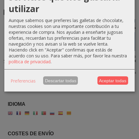
utilizar
Productos Relacionados
Aunque sabemos que prefieres las galletas de chocolate,
nuestras cookies son una importante contribución a tu
-10 %
-10 %
-10 %
-10 %
experiencia de compra. Nos ayudan a enseñarte jugosas
ofertas, recuerdan tus preferencias para facilitar tu
navegación y nos avisan si la web se vuelve lenta.
Haciendo click en "Aceptar" confirmas que estás de
acuerdo con su uso.
Para saber más, por favor lea nuestra
Molinillo de Sal
Molinillo de Sal
Pimentero
Pimentero Liso
y Pimienta de...
y Pimienta de...
Torneado de
de Madera de
política de privacidad
.
Madera de...
Olivo 16...
71,10 €
59,40 €
79,00 €
66,00 €
80,10 €
58,50 €
89,00 €
65,00 €
Preferencias
Descartar todas
Aceptar todas
IDIOMA
COSTES DE ENVÍO