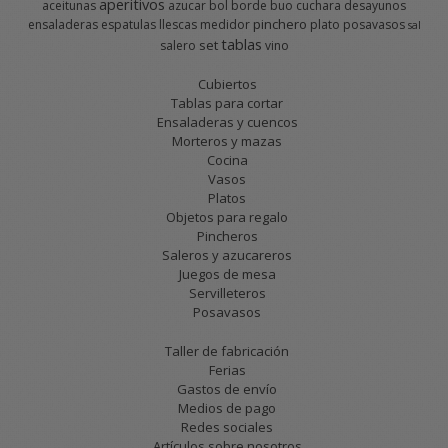
aperitivos
aceitunas
azucar
bol
borde
buo
cuchara
desayunos
pinchero
ensaladeras
espatulas
llescas
medidor
plato
posavasos
sal
tablas
set
salero
vino
Cubiertos
Tablas para cortar
Ensaladeras y cuencos
Morteros y mazas
Cocina
Vasos
Platos
Objetos para regalo
Pincheros
Saleros y azucareros
Juegos de mesa
Servilleteros
Posavasos
Taller de fabricación
Ferias
Gastos de envío
Medios de pago
Redes sociales
Artículos sobre nosotros