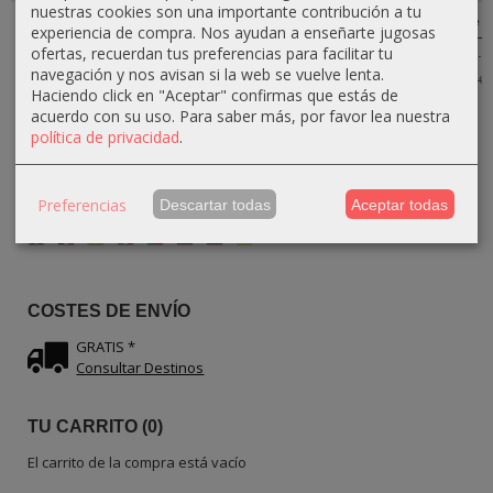
nuestras cookies son una importante contribución a tu
Soporte para
Soporte para
Colgador de
Colgador de
experiencia de compra. Nos ayudan a enseñarte jugosas
Gafas en
Vino Curvado
Llaves en
Llaves Búho –
ofertas, recuerdan tus preferencias para facilitar tu
Forma de
de 5...
Forma de...
Madera de...
Nariz...
navegación y nos avisan si la web se vuelve lenta.
22,50 €
13,50 €
13,50 €
25,00 €
15,00 €
15,00 €
Haciendo click en "Aceptar" confirmas que estás de
15,30 €
17,00 €
acuerdo con su uso.
Para saber más, por favor lea nuestra
política de privacidad
.
Preferencias
Descartar todas
Aceptar todas
IDIOMA
COSTES DE ENVÍO
GRATIS *
Consultar Destinos
TU CARRITO (0)
El carrito de la compra está vacío