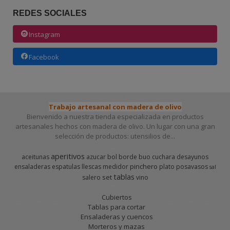
REDES SOCIALES
Instagram
Facebook
Trabajo artesanal con madera de olivo
Bienvenido a nuestra tienda especializada en productos
artesanales hechos con madera de olivo. Un lugar con una gran
selección de productos: utensilios de...
aperitivos
aceitunas
azucar
bol
borde
buo
cuchara
desayunos
pinchero
ensaladeras
espatulas
llescas
medidor
plato
posavasos
sal
tablas
set
salero
vino
Cubiertos
Tablas para cortar
Ensaladeras y cuencos
Morteros y mazas