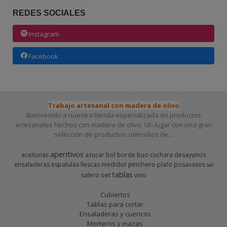
REDES SOCIALES
Instagram
Facebook
Trabajo artesanal con madera de olivo
Bienvenido a nuestra tienda especializada en productos
artesanales hechos con madera de olivo. Un lugar con una gran
selección de productos: utensilios de...
aperitivos
aceitunas
azucar
bol
borde
buo
cuchara
desayunos
pinchero
ensaladeras
espatulas
llescas
medidor
plato
posavasos
sal
tablas
set
salero
vino
Cubiertos
Tablas para cortar
Ensaladeras y cuencos
Morteros y mazas