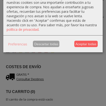
nuestras cookies son una importante contribución a tu
Pinchero
Palillero
Pinchero
Pinchero
experiencia de compra. Nos ayudan a enseñarte jugosas
Carrusel de
Pinchero en
Palillero en
Palillero en
ofertas, recuerdan tus preferencias para facilitar tu
Madera de
Forma de...
Forma de Pez...
Forma de...
olivo...
navegación y nos avisan si la web se vuelve lenta.
22,50 €
22,50 €
22,50 €
25,00 €
25,00 €
25,00 €
Haciendo click en "Aceptar" confirmas que estás de
24,30 €
27,00 €
acuerdo con su uso.
Para saber más, por favor lea nuestra
política de privacidad
.
Preferencias
Descartar todas
Aceptar todas
IDIOMA
COSTES DE ENVÍO
GRATIS *
Consultar Destinos
TU CARRITO (0)
El carrito de la compra está vacío