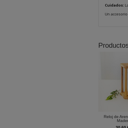
Cuidados:
La
Un accesorio 
Producto
Reloj de Are
Mader
30,60