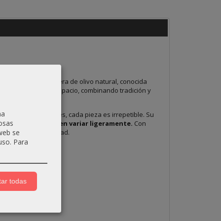
o en España con madera de olivo natural, conocida
e único a cualquier espacio, combinando tradición y
na
cultivo responsables, cada pieza es irrepetible. Su
osas
, las medidas pueden variar ligeramente.
Con
calidad y autenticidad.
 web se
uso.
Para
ar todas