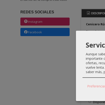
REDES SOCIALES
DESCRIPC
Instagram
Cenicero Rú
Pieza única •
Facebook
Este cenicero
Servic
por su resist
estilo.
Aunque sabem
Fabricado con
importante c
tamaño compac
más de 20 año
ofertas, rec
vuelve lenta
Por qué lo 
saber más, p
Pieza ún
Madera d
Preferencia
Diseño r
Dimensio
Ideal co
Disponib