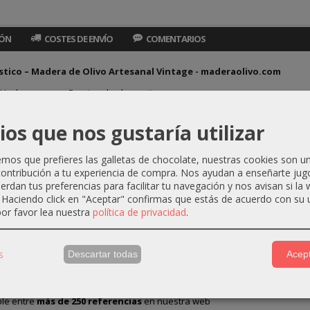
IÓN
COSTES DE ENVÍO
COMENTARIOS
stico – Madera de Olivo Artesanal Vintage - maderaolivo.com
 Hecho a mano • Funcional y decorativo
 artesanal de estilo vintage, inspirado en los años 60, está hecho a man
ios que nos gustaría utilizar
encia, elegancia y durabilidad. Su diseño sencillo y rústico aporta un toqu
os que prefieres las galletas de chocolate, nuestras cookies son u
 madera 100 % reciclable y sostenible, procedente de podas y cambios de 
ontribución a tu experiencia de compra. Nos ayudan a enseñarte jug
to (aprox. 3 × 15 × 15 cm) lo hace práctico y decorativo.
Al ser artesano
s de experiencia en ferias de artesanía en España, cada cenicero refleja 
uerdan tus preferencias para facilitar tu navegación y nos avisan si la
. Haciendo click en "Aceptar" confirmas que estás de acuerdo con su 
amarás:
or favor lea nuestra
política de privacidad
.
ica hecha a mano por artesanos españoles
e olivo natural, sostenible y reciclable
s
Descartar todas
Acept
ústico, elegante y funcional
nes aproximadas: 3 × 15 × 15 cm
mo accesorio funcional o decorativo
le entre
más de 250 referencias
en nuestra web