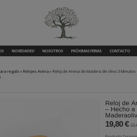
OS
NOVEDADES!
NOSOTROS
PRÓXIMAS FERIAS
CONTACTO
ara regalo
»
Relojes Arena
»
Reloj de Arena de Madera de olivo 3 Minutos
m
Reloj de A
– Hecho a 
Maderaoli
19,80 €
22,
Producto Disponi