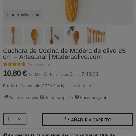
maderaolivo.com
Cuchara de Cocina de Madera de olivo 25
cm – Artesanal | Maderaolivo.com
★★★★★
★★★★★
(2 valoraciones)
10,80 €
3
7:48:23
12,00 €
Termina en:
días
Producto Disponible
(37 En Stock)
-
(Imp. Incluidos)
Costes de envío
Ver descripción
Hacer pregunta
AÑADIR A CARRITO
🎁 Aprovecha tu Cupón Fidelidad y consigue un 10 % de