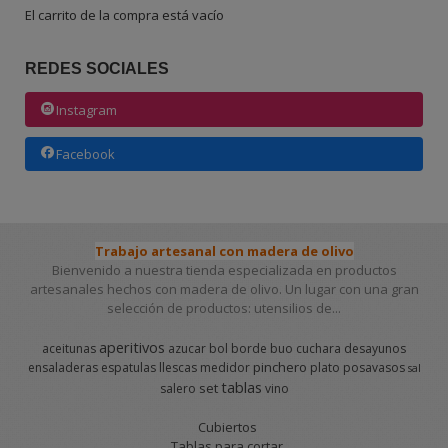
El carrito de la compra está vacío
REDES SOCIALES
Instagram
Facebook
Trabajo artesanal con madera de olivo
Bienvenido a nuestra tienda especializada en productos
artesanales hechos con madera de olivo. Un lugar con una gran
selección de productos: utensilios de...
aperitivos
aceitunas
azucar
bol
borde
buo
cuchara
desayunos
pinchero
ensaladeras
espatulas
llescas
medidor
plato
posavasos
sal
tablas
set
salero
vino
Cubiertos
Tablas para cortar