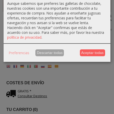
Aunque sabemos que prefieres las galletas de chocolate,
nuestras cookies son una importante contribución a tu
experiencia de compra. Nos ayudan a enseñarte jugosas
Set de 3
Cuchara
Espátula para
Cortapizzas de
ofertas, recuerdan tus preferencias para facilitar tu
Utensilios de
Dosificadora
Hamburguesa
Madera de olivo
navegación y nos avisan si la web se vuelve lenta.
Cocina de...
para Miel de...
de Madera...
–...
Haciendo click en "Aceptar" confirmas que estás de
24,30 €
10,80 €
13,50 €
14,40 €
27,00 €
12,00 €
15,00 €
16,00 €
acuerdo con su uso.
Para saber más, por favor lea nuestra
política de privacidad
.
Preferencias
Descartar todas
Aceptar todas
IDIOMA
COSTES DE ENVÍO
GRATIS *
Consultar Destinos
TU CARRITO (0)