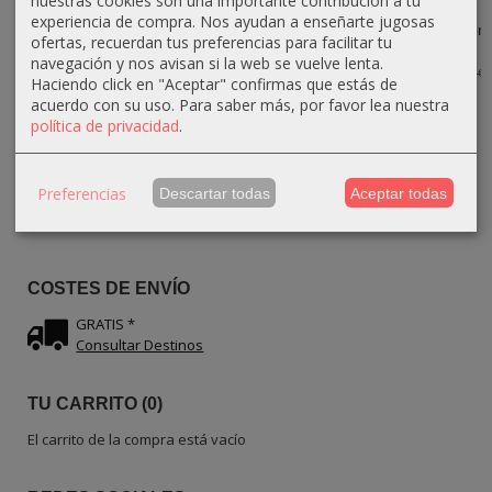
nuestras cookies son una importante contribución a tu
Octagonal de
Alto de Madera
Madera de olivo
Salero y
experiencia de compra. Nos ayudan a enseñarte jugosas
Madera de...
de olivo...
–...
Pimentero con
ofertas, recuerdan tus preferencias para facilitar tu
Asa...
24,30 €
31,59 €
42,30 €
27,00 €
39,00 €
47,00 €
navegación y nos avisan si la web se vuelve lenta.
26,10 €
29,00 €
Haciendo click en "Aceptar" confirmas que estás de
acuerdo con su uso.
Para saber más, por favor lea nuestra
política de privacidad
.
IDIOMA
Preferencias
Descartar todas
Aceptar todas
COSTES DE ENVÍO
GRATIS *
Consultar Destinos
TU CARRITO (0)
El carrito de la compra está vacío