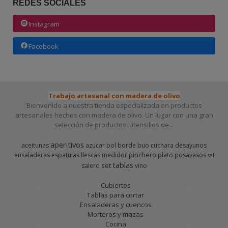
REDES SOCIALES
Instagram
Facebook
Trabajo artesanal con madera de olivo
Bienvenido a nuestra tienda especializada en productos
artesanales hechos con madera de olivo. Un lugar con una gran
selección de productos: utensilios de...
aperitivos
aceitunas
azucar
bol
borde
buo
cuchara
desayunos
pinchero
ensaladeras
espatulas
llescas
medidor
plato
posavasos
sal
tablas
set
salero
vino
Cubiertos
Tablas para cortar
Ensaladeras y cuencos
Morteros y mazas
Cocina