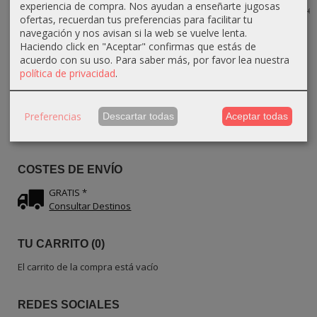
Madera de...
olivo –...
olivo –...
experiencia de compra. Nos ayudan a enseñarte jugosas
17,10 €
19,00 €
ofertas, recuerdan tus preferencias para facilitar tu
27,90 €
27,00 €
32,40 €
31,00 €
30,00 €
36,00 €
navegación y nos avisan si la web se vuelve lenta.
Haciendo click en "Aceptar" confirmas que estás de
acuerdo con su uso.
Para saber más, por favor lea nuestra
política de privacidad
.
IDIOMA
Preferencias
Descartar todas
Aceptar todas
COSTES DE ENVÍO
GRATIS *
Consultar Destinos
TU CARRITO (0)
El carrito de la compra está vacío
REDES SOCIALES