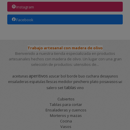
Instagram
Facebook
Trabajo artesanal con madera de olivo
Bienvenido a nuestra tienda especializada en productos
artesanales hechos con madera de olivo. Un lugar con una gran
selección de productos: utensilios de...
aperitivos
aceitunas
azucar
bol
borde
buo
cuchara
desayunos
pinchero
ensaladeras
espatulas
llescas
medidor
plato
posavasos
sal
tablas
set
salero
vino
Cubiertos
Tablas para cortar
Ensaladeras y cuencos
Morteros y mazas
Cocina
Vasos