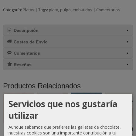
Categoría:
Platos
|
Tags:
plato
pulpo
embutidos
|
Comentarios
Descripción
Costes de Envío
Comentarios
Reseñas
Productos Relacionados
-10 %
-10 %
-10 %
-10 %
Servicios que nos gustaría
utilizar
Aunque sabemos que prefieres las galletas de chocolate,
Plato para
Plato Mediano
Plato Grande
Rallador de Ajo
nuestras cookies son una importante contribución a tu
Aceitunas de
de Madera de
de Madera de
y Jengibre –...