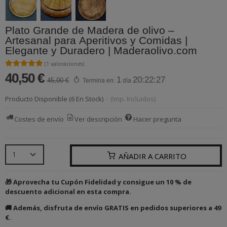
Plato Grande de Madera de olivo –
Artesanal para Aperitivos y Comidas |
Elegante y Duradero | Maderaolivo.com
★★★★★
★★★★★
(1 valoraciones)
40,50 €
1
20:22:27
45,00 €
Termina en:
día
Producto Disponible
(6 En Stock)
-
(Imp. Incluidos)
Costes de envío
Ver descripción
Hacer pregunta
AÑADIR A CARRITO
🎁 Aprovecha tu Cupón Fidelidad y consigue un 10 % de
descuento adicional en esta compra.
🚚 Además, disfruta de envío GRATIS en pedidos superiores a 49
€.