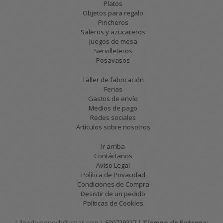
Platos
Objetos para regalo
Pincheros
Saleros y azucareros
Juegos de mesa
Servilleteros
Posavasos
Taller de fabricación
Ferias
Gastos de envío
Medios de pago
Redes sociales
Artículos sobre nosotros
Ir arriba
Contáctanos
Aviso Legal
Política de Privacidad
Condiciones de Compra
Desistir de un pedido
Políticas de Cookies
| llopdomenech@gmail.com |
620729327
|
Tiempo de Entrega: