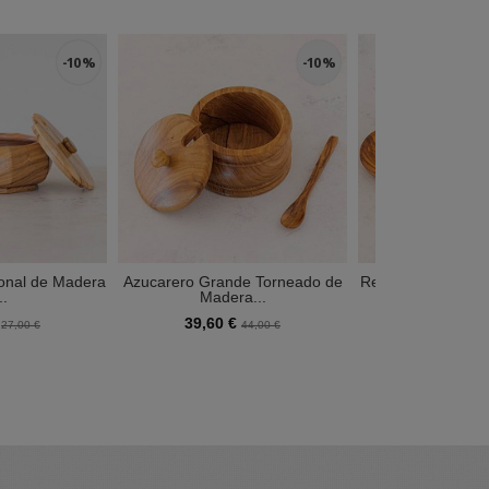
-10 %
-10 %
onal de Madera
Azucarero Grande Torneado de
Reposa Cucharas 
..
Madera...
olivo –
€
39,60 €
19,80 €
27,00 €
44,00 €
2