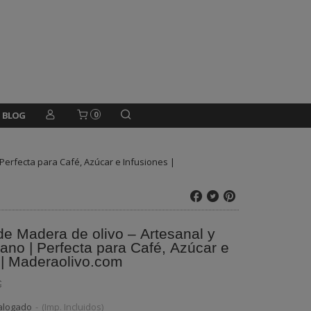
BLOG
0
Perfecta para Café, Azúcar e Infusiones |
de Madera de olivo – Artesanal y
no | Perfecta para Café, Azúcar e
 | Maderaolivo.com
€
alogado
-
(Imp. Incluidos)