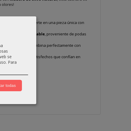
 olores!
nos, lo que la convierte en una pieza única con
e olivo 100% reciclable
, proveniente de podas
stilo atemporal que combina perfectamente con
na
osas
 web se
miles de clientes satisfechos que confían en
uso.
Para
ar todas