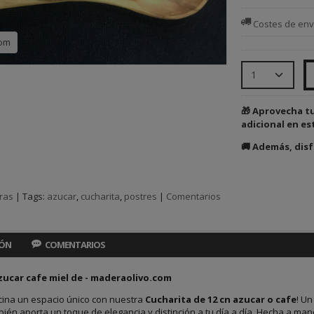
Costes de env
com
🎁 Aprovecha t
adicional en es
🚚 Además, disf
ras
|
Tags:
azucar
cucharita
postres
|
Comentarios
IÓN
COMENTARIOS
azucar cafe miel de - maderaolivo.com
ocina un espacio único con nuestra
Cucharita de 12 cn azucar o cafe
! Un
ién aporta un toque de elegancia y distinción a tu día a día. Hecha a ma