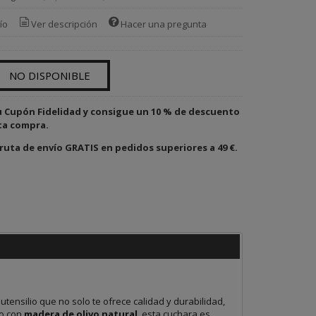
ío
Ver descripción
Hacer una pregunta
NO DISPONIBLE
u Cupón Fidelidad y consigue un 10 % de descuento
ta compra.
ruta de envío GRATIS en pedidos superiores a 49 €.
 utensilio que no solo te ofrece calidad y durabilidad,
no con
madera de olivo natural
, esta cuchara es