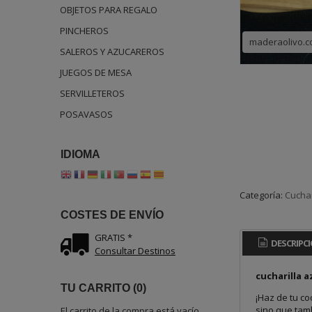
OBJETOS PARA REGALO
PINCHEROS
maderaolivo.
SALEROS Y AZUCAREROS
JUEGOS DE MESA
SERVILLETEROS
POSAVASOS
IDIOMA
Categoría:
Cucha
COSTES DE ENVÍO
GRATIS *
DESCRIPC
Consultar Destinos
cucharilla 
TU CARRITO (0)
¡Haz de tu c
sino que tamb
El carrito de la compra está vacío