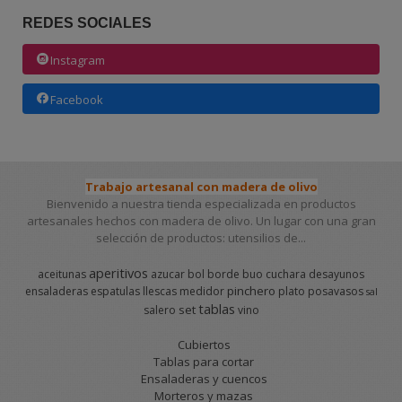
REDES SOCIALES
Instagram
Facebook
Trabajo artesanal con madera de olivo
Bienvenido a nuestra tienda especializada en productos
artesanales hechos con madera de olivo. Un lugar con una gran
selección de productos: utensilios de...
aperitivos
aceitunas
azucar
bol
borde
buo
cuchara
desayunos
pinchero
ensaladeras
espatulas
llescas
medidor
plato
posavasos
sal
tablas
set
salero
vino
Cubiertos
Tablas para cortar
Ensaladeras y cuencos
Morteros y mazas