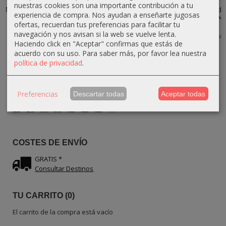
nuestras cookies son una importante contribución a tu
Mortero Rústico
Mortero de
Mortero de
Mortero Liso de
experiencia de compra. Nos ayudan a enseñarte jugosas
Grande de
Madera de olivo
Madera de olivo
Madera de olivo
ofertas, recuerdan tus preferencias para facilitar tu
Madera de...
con Maza...
con Borde...
con...
navegación y nos avisan si la web se vuelve lenta.
34,20 €
50,40 €
50,40 €
36,90 €
38,00 €
56,00 €
56,00 €
41,00 €
Haciendo click en "Aceptar" confirmas que estás de
acuerdo con su uso.
Para saber más, por favor lea nuestra
política de privacidad
.
Preferencias
Descartar todas
Aceptar todas
IDIOMA
COSTES DE ENVÍO
GRATIS *
Consultar Destinos
TU CARRITO (0)
El carrito de la compra está vacío